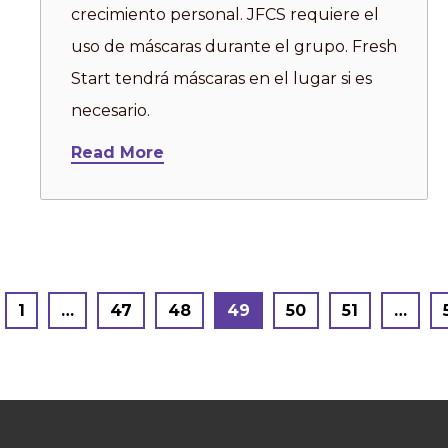
crecimiento personal. JFCS requiere el
uso de máscaras durante el grupo. Fresh
Start tendrá máscaras en el lugar si es
necesario.
Read More
Posts
1
…
47
48
49
50
51
…
pagination