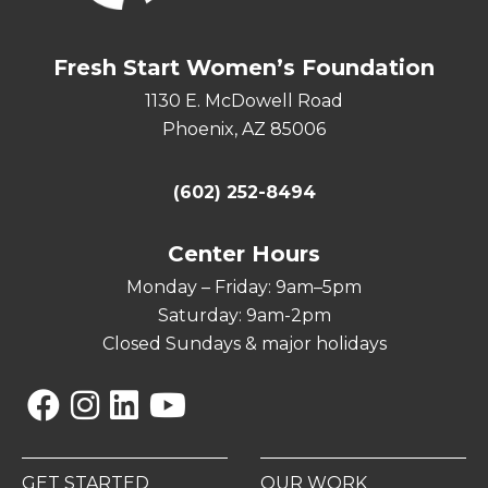
Fresh Start Women’s Foundation
1130 E. McDowell Road
Phoenix, AZ 85006
(602) 252-8494
Center Hours
Monday – Friday: 9am–5pm
Saturday: 9am-2pm
Closed Sundays & major holidays
Facebook
Instagram
Linkedin
YouTube
GET STARTED
OUR WORK