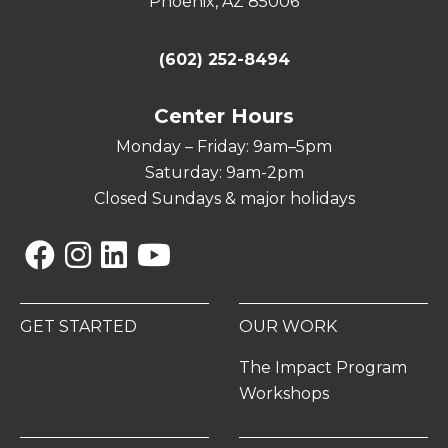
Phoenix, AZ 85006
(602) 252-8494
Center Hours
Monday – Friday: 9am–5pm
Saturday: 9am-2pm
Closed Sundays & major holidays
Facebook
Instagram
Linkedin
YouTube
GET STARTED
OUR WORK
The Impact Program
Workshops