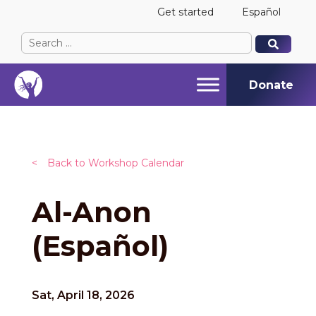
Get started
Español
Search
When autocomplete results are available use up and
When autocomplete results are available use up and
for:
Donate
<
Back to Workshop Calendar
Al-Anon
(Español)
Sat, April 18, 2026